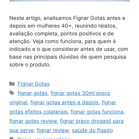
Neste artigo, analisamos Fignar Gotas antes e
depois em mulheres 40+, reunindo relatos,
avaliação completa, pontos positivos e de
atenção. Veja como funciona, para quem é
indicado e o que considerar antes de usar, com
base nas principais dúvidas de quem pesquisa
sobre o produto.
Categorias
Fignar Gotas
Tags
fignar gotas
,
fignar gotas 30ml preço
original
,
fignar gotas antes e depois
,
fignar
gotas efeitos colaterais
,
fignar gotas funciona
,
fignar gotas review
,
fignar preço drogasil para
que serve
,
fignar review
,
saúde do fígado