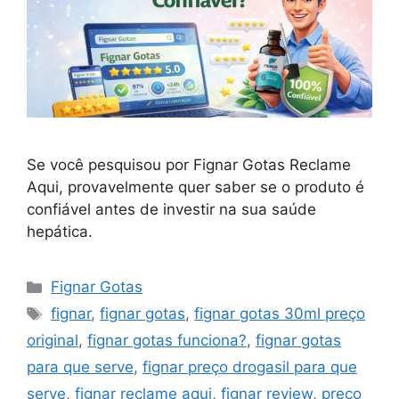
Se você pesquisou por Fignar Gotas Reclame
Aqui, provavelmente quer saber se o produto é
confiável antes de investir na sua saúde
hepática.
Categorias
Fignar Gotas
Tags
fignar
,
fignar gotas
,
fignar gotas 30ml preço
original
,
fignar gotas funciona?
,
fignar gotas
para que serve
,
fignar preço drogasil para que
serve
,
fignar reclame aqui
,
fignar review
,
preço