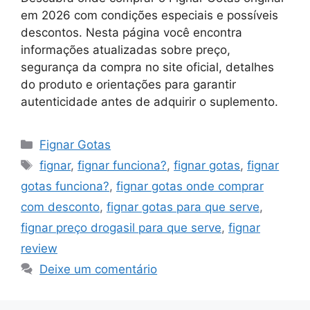
em 2026 com condições especiais e possíveis
descontos. Nesta página você encontra
informações atualizadas sobre preço,
segurança da compra no site oficial, detalhes
do produto e orientações para garantir
autenticidade antes de adquirir o suplemento.
Categorias
Fignar Gotas
Tags
fignar
,
fignar funciona?
,
fignar gotas
,
fignar
gotas funciona?
,
fignar gotas onde comprar
com desconto
,
fignar gotas para que serve
,
fignar preço drogasil para que serve
,
fignar
review
Deixe um comentário