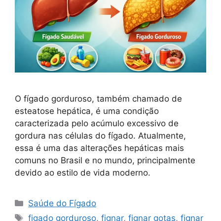
O fígado gorduroso, também chamado de
esteatose hepática, é uma condição
caracterizada pelo acúmulo excessivo de
gordura nas células do fígado. Atualmente,
essa é uma das alterações hepáticas mais
comuns no Brasil e no mundo, principalmente
devido ao estilo de vida moderno.
Categorias
Saúde do Fígado
Tags
figado gorduroso
,
fignar
,
fignar gotas
,
fignar