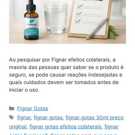
Ao pesquisar por Fignar efeitos colaterais, a
maioria das pessoas quer saber se o produto é
seguro, se pode causar reações indesejadas e
quais cuidados devem ser tomados antes de
iniciar o uso.
Categorias
Fignar Gotas
Tags
fignar
,
fignar gotas
,
fignar gotas 30ml preço
original
,
fignar gotas efeitos colaterais
,
fignar