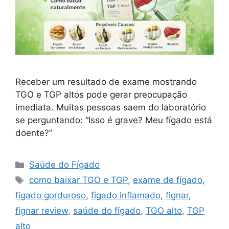
Receber um resultado de exame mostrando
TGO e TGP altos pode gerar preocupação
imediata. Muitas pessoas saem do laboratório
se perguntando: “Isso é grave? Meu fígado está
doente?”
Categorias
Saúde do Fígado
Tags
como baixar TGO e TGP
,
exame de fígado
,
figado gorduroso
,
fígado inflamado
,
fignar
,
fignar review
,
saúde do fígado
,
TGO alto
,
TGP
alto