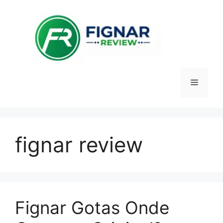
Pular
para
o
conteúdo
Menu
fignar review
Fignar Gotas Onde