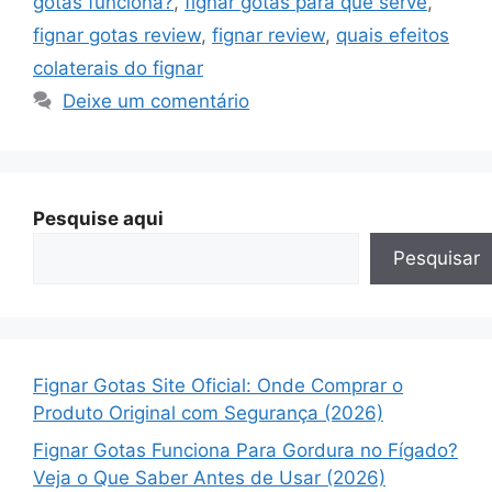
gotas funciona?
,
fignar gotas para que serve
,
fignar gotas review
,
fignar review
,
quais efeitos
colaterais do fignar
Deixe um comentário
Pesquise aqui
Pesquisar
Fignar Gotas Site Oficial: Onde Comprar o
Produto Original com Segurança (2026)
Fignar Gotas Funciona Para Gordura no Fígado?
Veja o Que Saber Antes de Usar (2026)