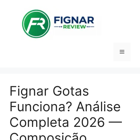
Pular
para
o
conteúdo
Menu
Fignar Gotas
Funciona? Análise
Completa 2026 —
Composição,