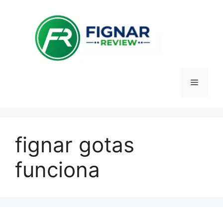
Pular
para
o
conteúdo
Menu
fignar gotas
funciona