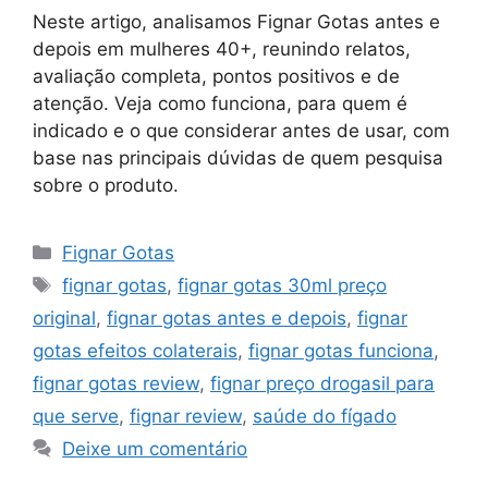
Neste artigo, analisamos Fignar Gotas antes e
depois em mulheres 40+, reunindo relatos,
avaliação completa, pontos positivos e de
atenção. Veja como funciona, para quem é
indicado e o que considerar antes de usar, com
base nas principais dúvidas de quem pesquisa
sobre o produto.
Categorias
Fignar Gotas
Tags
fignar gotas
,
fignar gotas 30ml preço
original
,
fignar gotas antes e depois
,
fignar
gotas efeitos colaterais
,
fignar gotas funciona
,
fignar gotas review
,
fignar preço drogasil para
que serve
,
fignar review
,
saúde do fígado
Deixe um comentário