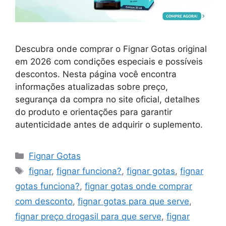
Descubra onde comprar o Fignar Gotas original
em 2026 com condições especiais e possíveis
descontos. Nesta página você encontra
informações atualizadas sobre preço,
segurança da compra no site oficial, detalhes
do produto e orientações para garantir
autenticidade antes de adquirir o suplemento.
Categorias
Fignar Gotas
Tags
fignar
,
fignar funciona?
,
fignar gotas
,
fignar
gotas funciona?
,
fignar gotas onde comprar
com desconto
,
fignar gotas para que serve
,
fignar preço drogasil para que serve
,
fignar