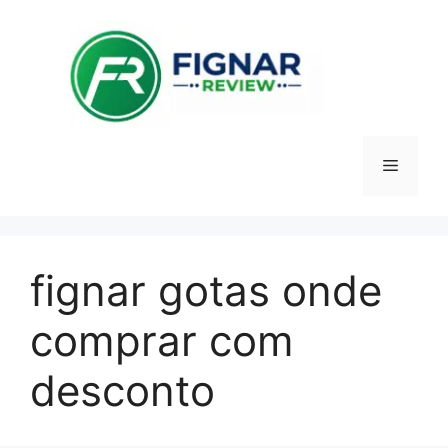
Pular
para
o
conteúdo
Menu
fignar gotas onde
comprar com
desconto