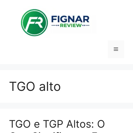
Pular
para
o
conteúdo
Menu
TGO alto
TGO e TGP Altos: O