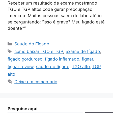
Receber um resultado de exame mostrando
TGO e TGP altos pode gerar preocupação
imediata. Muitas pessoas saem do laboratório
se perguntando: “Isso é grave? Meu fígado está
doente?”
Categorias
Saúde do Fígado
Tags
como baixar TGO e TGP
,
exame de fígado
,
figado gorduroso
,
fígado inflamado
,
fignar
,
fignar review
,
saúde do fígado
,
TGO alto
,
TGP
alto
Deixe um comentário
Pesquise aqui