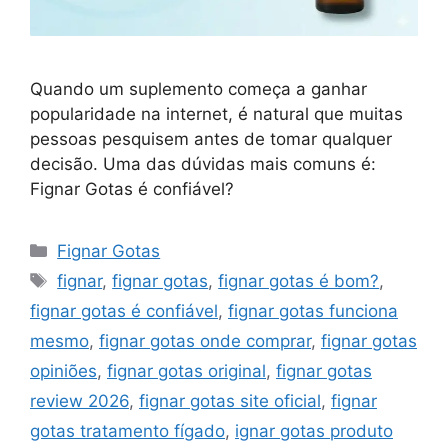
Quando um suplemento começa a ganhar
popularidade na internet, é natural que muitas
pessoas pesquisem antes de tomar qualquer
decisão. Uma das dúvidas mais comuns é:
Fignar Gotas é confiável?
Categorias
Fignar Gotas
Tags
fignar
,
fignar gotas
,
fignar gotas é bom?
,
fignar gotas é confiável
,
fignar gotas funciona
mesmo
,
fignar gotas onde comprar
,
fignar gotas
opiniões
,
fignar gotas original
,
fignar gotas
review 2026
,
fignar gotas site oficial
,
fignar
gotas tratamento fígado
,
ignar gotas produto