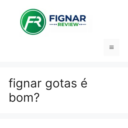
Pular
para
o
conteúdo
Menu
fignar gotas é
bom?